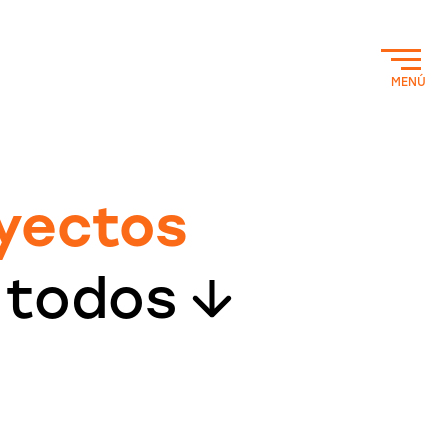
MENÚ
yectos
 todos